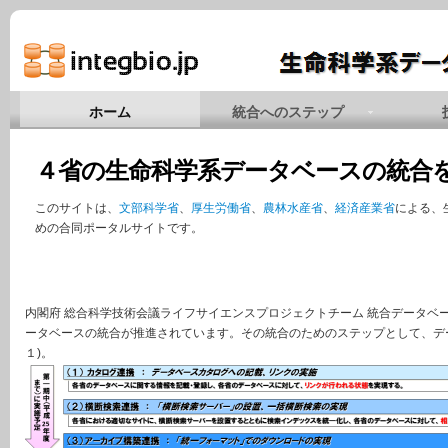
ホーム
統合へのステップ
４省の生命科学系データベースの統合
このサイトは、
文部科学省
、
厚生労働省
、
農林水産省
、
経済産業省
による、
めの合同ポータルサイトです。
内閣府 総合科学技術会議ライフサイエンスプロジェクトチーム 統合データベ
ータベースの統合が推進されています。その統合のためのステップとして、デ
１)。